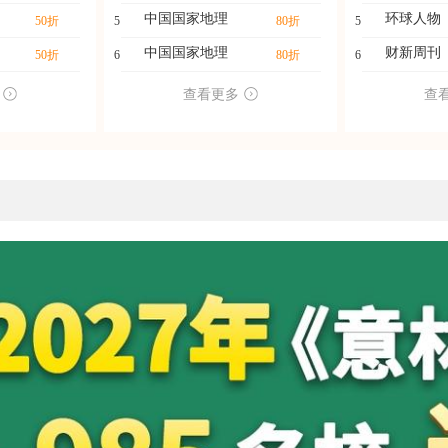
中国国家地理
环球人物
50折
5
80折
5
中国国家地理
财新周刊
50折
6
80折
6
查看更多
查