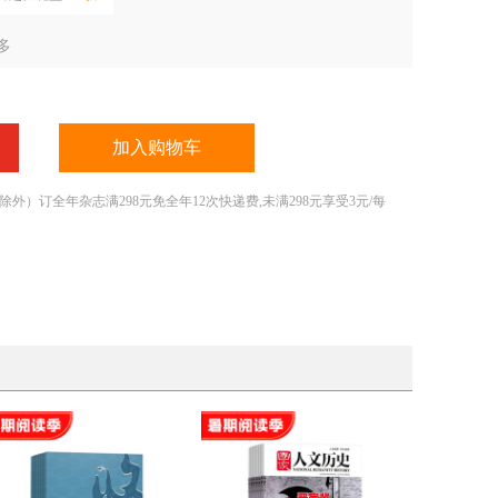
多
加入购物车
）订全年杂志满298元免全年12次快递费,未满298元享受3元/每