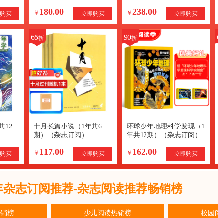
订阅）
订阅）+赠送AI阅读助手
180.00
238.00
AI知识
￥
￥
购买
立即购买
立即购买
65
90
折
折
共12
十月长篇小说（1年共6
环球少年地理科学发现（1
期）（杂志订阅）
年共12期）（杂志订阅）
117.00
162.00
￥
￥
购买
立即购买
立即购买
6年杂志订阅推荐-杂志阅读推荐畅销榜
热销榜
少儿阅读热销榜
校园