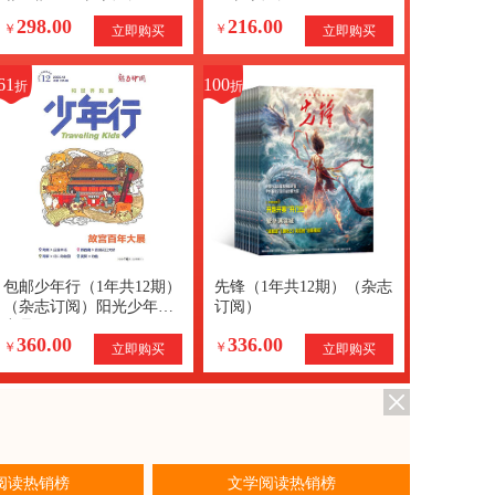
共12期）（杂志订阅）
（杂志订阅）
298.00
216.00
+AI知识能量卡
￥
￥
立即购买
立即购买
61
100
折
折
包邮少年行（1年共12期）
先锋（1年共12期）（杂志
（杂志订阅）阳光少年报
订阅）
出品
360.00
336.00
￥
￥
立即购买
立即购买
阅读热销榜
文学阅读热销榜