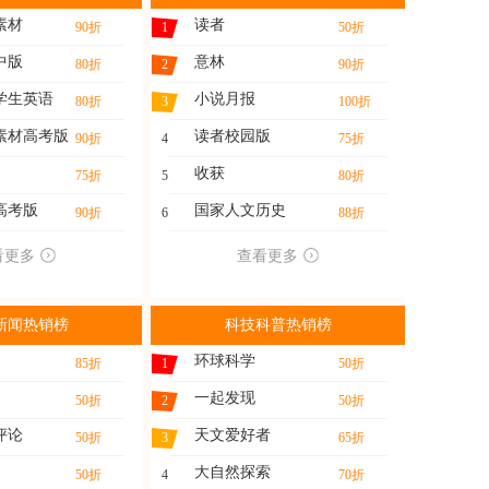
素材
读者
90折
1
50折
中版
意林
80折
2
90折
学生英语
小说月报
80折
3
100折
素材高考版
读者校园版
90折
4
75折
收获
75折
5
80折
高考版
国家人文历史
90折
6
88折
看更多
查看更多
新闻热销榜
科技科普热销榜
环球科学
85折
1
50折
一起发现
50折
2
50折
评论
天文爱好者
50折
3
65折
大自然探索
50折
4
70折