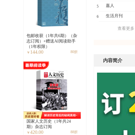
嘉人
5
生活月刊
6
查看更多
包邮收获（1年共6期）（杂
志订阅）+赠送AI阅读助手
（1年权限）
144.00
80折
￥
内容简介
国家人文历史（1年共24
期）杂志订阅
420.00
88折
￥