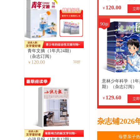
年共12期）（杂志
120.00
+赠送AI阅读助手+
￥
立即
能量卡
90
折
青年文摘（1年共24期）
（杂志订阅）
120.00
50折
￥
意林少年科学（1年
期）（杂志订阅）
129.60
￥
立即
杂志铺202
母婴亲子
小说月报（1年共12期）