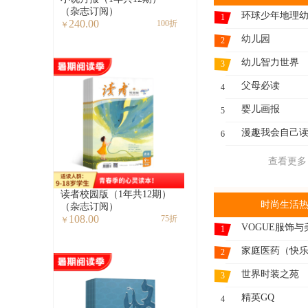
（杂志订阅）
环球少年地理
1
240.00
100折
￥
幼儿园
2
幼儿智力世界
3
父母必读
4
婴儿画报
5
漫趣我会自己
6
查看更多
读者校园版（1年共12期）
时尚生活
（杂志订阅）
108.00
75折
￥
VOGUE服饰与
1
2
世界时装之苑
3
精英GQ
4