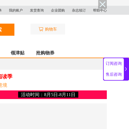
单
我的账户
发货查询
企业团购
杂志续订
帮助中心
索
购物车
领津贴
抢购物券
订阅咨询
售后咨询
阅读季
意境
活动时间：8月5日-8月11日