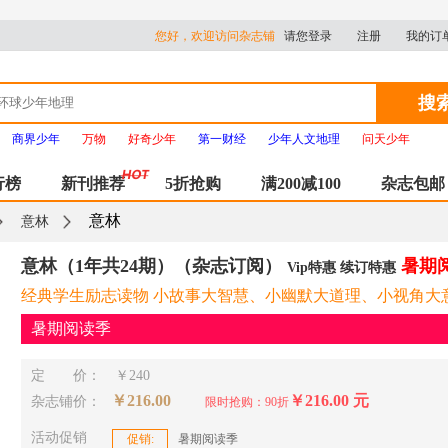
您好，欢迎访问杂志铺
请您登录
注册
我的订
搜
商界少年
万物
好奇少年
第一财经
少年人文地理
问天少年
行榜
新刊推荐
5折抢购
满200减100
杂志包邮
意林
意林
意林（1年共24期）（杂志订阅）
暑期
Vip特惠 续订特惠
经典学生励志读物 小故事大智慧、小幽默大道理、小视角大
暑期阅读季
定 价：
￥240
￥216.00
￥216.00 元
杂志铺价：
限时抢购：90折
活动促销
促销:
暑期阅读季