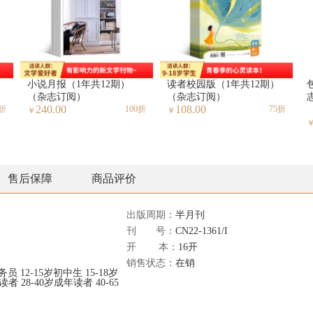
小说月报（1年共12期）
读者校园版（1年共12期）
（杂志订阅）
（杂志订阅）
240.00
108.00
0折
100折
75折
￥
￥
售后保障
商品评价
出版周期：
半月刊
刊 号：
CN22-1361/I
开 本：
16开
销售状态：
在销
务员
12-15岁初中生
15-18岁
期读者
28-40岁成年读者
40-65