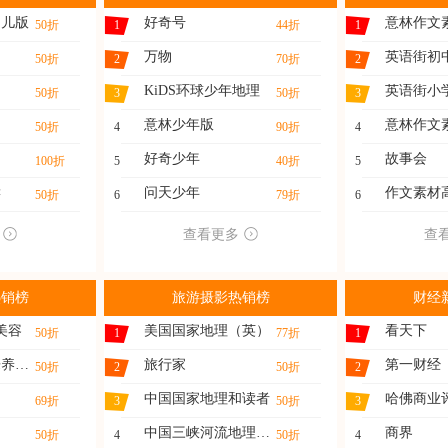
幼儿版
好奇号
意林作文
50折
1
44折
1
万物
英语街初
50折
2
70折
2
KiDS环球少年地理
英语街小
50折
3
50折
3
意林少年版
意林作文
50折
4
90折
4
好奇少年
故事会
100折
5
40折
5
读
问天少年
作文素材
50折
6
79折
6
查看更多
查
热销榜
旅游摄影热销榜
财经
美容
美国国家地理（英）
看天下
50折
1
77折
1
家庭医药（快乐养生）
旅行家
第一财经
50折
2
50折
2
中国国家地理和读者
哈佛商业
69折
3
50折
3
中国三峡河流地理与水
商界
50折
4
50折
4