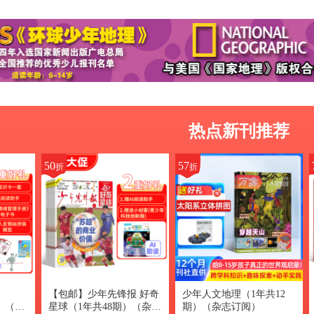
热点新刊推荐
50
57
折
折
【包邮】少年先锋报 好奇
少年人文地理（1年共12
版）（1
星球（1年共48期）（杂志
期）（杂志订阅）