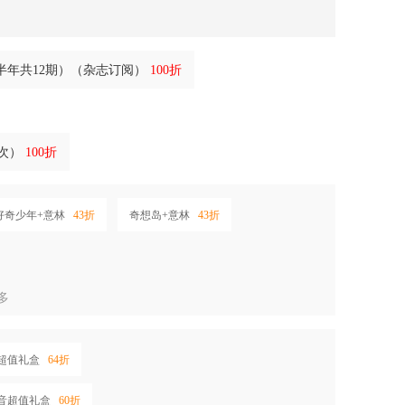
半年共12期）（杂志订阅）
100折
一次）
100折
好奇少年+意林
43折
奇想岛+意林
43折
多
芽超值礼盒
64折
观音超值礼盒
60折