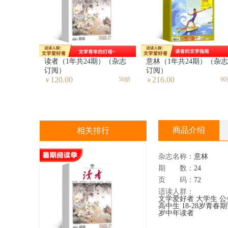
读者（1年共24期）（杂志
意林（1年共24期）（杂志
订阅）
订阅）
120.00
216.00
50折
9
￥
￥
商品介绍
相关排行
杂志名称：
意林
期 数：
24
页 码：
72
适读人群：
文学爱好者
大学生
公
高中生
18-28岁青春
岁中年读者