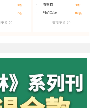
看熊猫
50折
5
50折
科幻Cube
65折
6
100折
看更多
查看更多