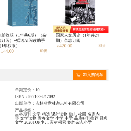
包邮收获（1年共6期）（杂
国家人文历史（1年共24
志订阅）+赠送AI阅读助手
期）杂志订阅
420.00
（1年权限）
88折
￥
144.00
80折
￥
加入购物车
单期定价：
10
ISBN：
9771003217092
出版单位：
吉林省意林杂志社有限公司
产品标签：
吉林期刊
文学
精选
课外读物
励志
校园
名家内
容
文学读物
青春文学
小学
中学
品质好刊推荐
经典
文学
2020TOP少儿
素材积累
签约杂志小学